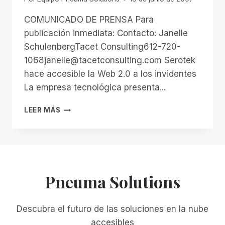
COMUNICADO DE PRENSA Para
publicación inmediata: Contacto: Janelle
SchulenbergTacet Consulting612-720-
1068janelle@tacetconsulting.com Serotek
hace accesible la Web 2.0 a los invidentes
La empresa tecnológica presenta...
SEROTEK
LEER MÁS
LANZA
LA
PRIMERA
HERRAMIENTA
TECNOLÓGICA
DE
Pneuma Solutions
ACCESO
PARA
CIEGOS
Descubra el futuro de las soluciones en la nube
BASADA
accesibles
EN