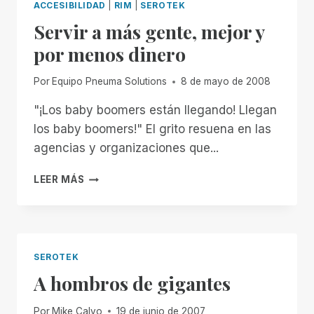
ACCESIBILIDAD
|
RIM
|
SEROTEK
Servir a más gente, mejor y
por menos dinero
Por
Equipo Pneuma Solutions
8 de mayo de 2008
"¡Los baby boomers están llegando! Llegan
los baby boomers!" El grito resuena en las
agencias y organizaciones que...
SERVIR
LEER MÁS
A
MÁS
GENTE,
MEJOR
Y
SEROTEK
POR
A hombros de gigantes
MENOS
DINERO
Por
Mike Calvo
19 de junio de 2007