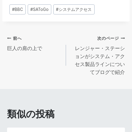
投
#
BBC
#
SAToGo
#
システムアクセス
稿
タ
グ
投
前へ
次のページ
巨人の肩の上で
レンジャー・ステーシ
稿
ョンがシステム・アク
セス製品ラインについ
ナ
てブログで紹介
ビ
ゲ
ー
類似の投稿
シ