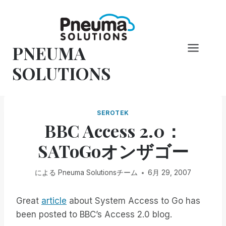
コ
ン
テ
PNEUMA
ン
ツ
SOLUTIONS
へ
ス
キ
SEROTEK
ッ
BBC Access 2.0：
プ
SAToGoオンザゴー
による
Pneuma Solutionsチーム
6月 29, 2007
Great
article
about System Access to Go has
been posted to BBC’s Access 2.0 blog.