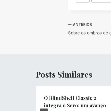
do
Post:
Navegação
ANTERIOR
Sobre os ombros de 
de
Post
Posts Similares
não a
O BlindShell Classic 2
integra o Sero: um avanço