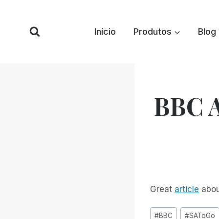
Pular
para
Início
Produtos
Blog
o
conteúdo
BBC A
Great
article
abou
Tags
#
BBC
#
SAToGo