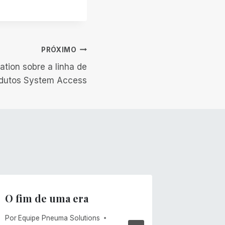
PRÓXIMO
tion sobre a linha de
dutos System Access
O fim de uma era
Ventos
Por
Equipe Pneuma Solutions
Por
Mike C