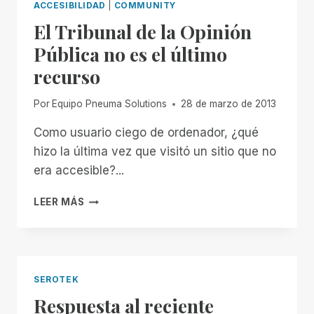
ACCESIBILIDAD
|
COMMUNITY
El Tribunal de la Opinión
Pública no es el último
recurso
Por
Equipo Pneuma Solutions
28 de marzo de 2013
Como usuario ciego de ordenador, ¿qué
hizo la última vez que visitó un sitio que no
era accesible?...
EL
LEER MÁS
TRIBUNAL
DE
LA
OPINIÓN
PÚBLICA
SEROTEK
NO
Respuesta al reciente
ES