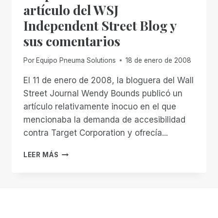
EL
artículo del WSJ
ÚLTIMO
Independent Street Blog y
RECURSO
sus comentarios
Por
Equipo Pneuma Solutions
18 de enero de 2008
El 11 de enero de 2008, la bloguera del Wall
Street Journal Wendy Bounds publicó un
artículo relativamente inocuo en el que
mencionaba la demanda de accesibilidad
contra Target Corporation y ofrecía...
RESPUESTA
LEER MÁS
AL
RECIENTE
ARTÍCULO
DEL
WSJ
INDEPENDENT