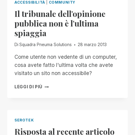
ACCESSIBILITÀ
|
COMMUNITY
Il tribunale dell'opinione
pubblica non è l'ultima
spiaggia
Di
Squadra Pneuma Solutions
28 marzo 2013
Come utente non vedente di un computer,
cosa avete fatto l'ultima volta che avete
visitato un sito non accessibile?
IL
LEGGI DI PIÙ
TRIBUNALE
DELL'OPINIONE
PUBBLICA
NON
È
SEROTEK
L'ULTIMA
Risposta al recente articolo
SPIAGGIA