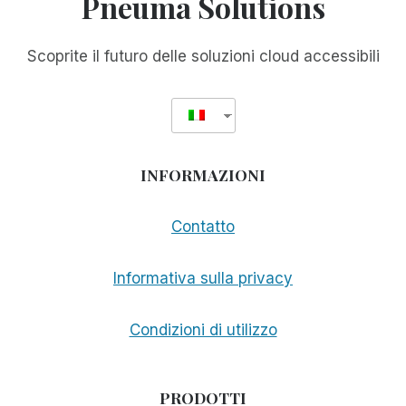
Pneuma Solutions
STREET
BLOG
E
Scoprite il futuro delle soluzioni cloud accessibili
AI
SUOI
COMMENTI
INFORMAZIONI
Contatto
Informativa sulla privacy
Condizioni di utilizzo
PRODOTTI