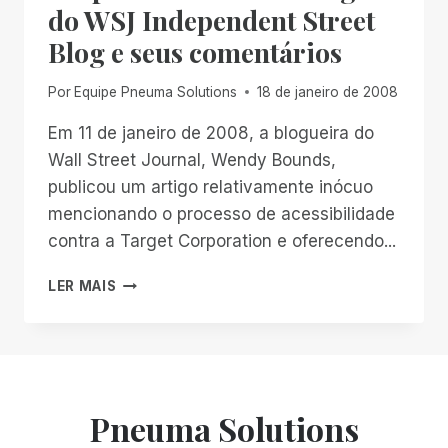
ÚLTIMO
do WSJ Independent Street
RECURSO
Blog e seus comentários
Por
Equipe Pneuma Solutions
18 de janeiro de 2008
Em 11 de janeiro de 2008, a blogueira do
Wall Street Journal, Wendy Bounds,
publicou um artigo relativamente inócuo
mencionando o processo de acessibilidade
contra a Target Corporation e oferecendo...
RESPOSTA
LER MAIS
AO
RECENTE
ARTIGO
DO
WSJ
INDEPENDENT
Pneuma Solutions
STREET