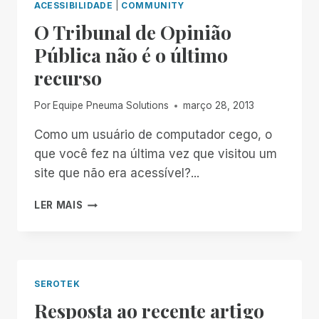
ACESSIBILIDADE
|
COMMUNITY
O Tribunal de Opinião
Pública não é o último
recurso
Por
Equipe Pneuma Solutions
março 28, 2013
Como um usuário de computador cego, o
que você fez na última vez que visitou um
site que não era acessível?...
O
LER MAIS
TRIBUNAL
DE
OPINIÃO
PÚBLICA
NÃO
SEROTEK
É
Resposta ao recente artigo
O