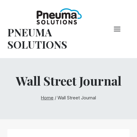
Pular
para
o
PNEUMA
conteúdo
SOLUTIONS
Wall Street Journal
Home
/
Wall Street Journal