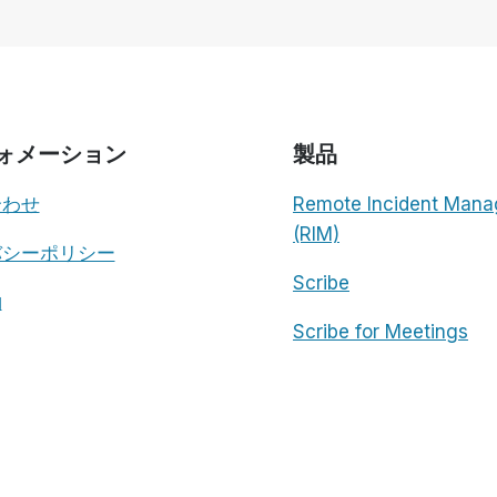
ン
デ
ィ
ペ
ン
デ
ォメーション
製品
ン
ト・
合わせ
Remote Incident Mana
ス
ト
(RIM)
バシーポリシー
リ
ー
Scribe
ト・
約
ブ
Scribe for Meetings
ロ
グ
の
記
事
と
そ