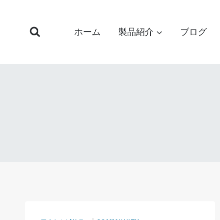
コ
ン
ホーム
製品紹介
ブログ
テ
ン
ツ
へ
ス
キ
ッ
プ