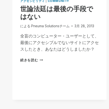
アクセシビリティ
|
COMMUNITY
世論法廷は最後の手段で
はない
による
Pneuma Solutionsチーム
3月 28, 2013
全盲のコンピューター・ユーザーとして、
最後にアクセシブルでないサイトにアクセ
スしたとき、あなたはどうしましたか？
世
続きを読む
論
法
廷
は
最
後
の
手
段