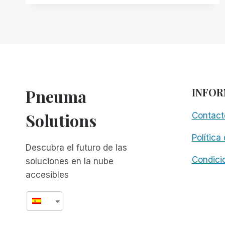
SEROTEK
ES
EL
PRIMERO
EN
OFRECER
COMPATIBILIDAD
CON
Pneuma
INFOR
64
BITS
Solutions
Contact
Política
Descubra el futuro de las
Condici
soluciones en la nube
accesibles