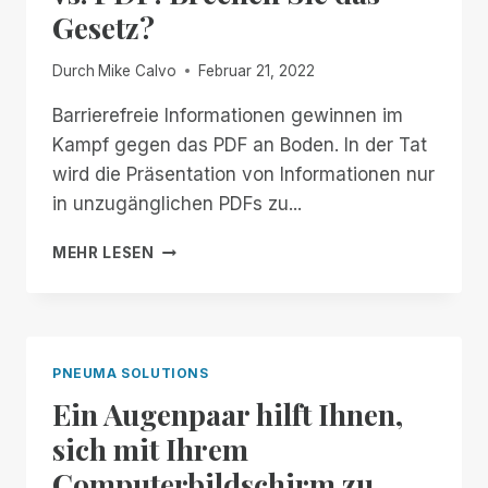
Gesetz?
Durch
Mike Calvo
Februar 21, 2022
Barrierefreie Informationen gewinnen im
Kampf gegen das PDF an Boden. In der Tat
wird die Präsentation von Informationen nur
in unzugänglichen PDFs zu...
ZUGÄNGLICHE
MEHR LESEN
INFORMATIONEN
VS.
PDF:
BRECHEN
SIE
PNEUMA SOLUTIONS
DAS
Ein Augenpaar hilft Ihnen,
GESETZ?
sich mit Ihrem
Computerbildschirm zu