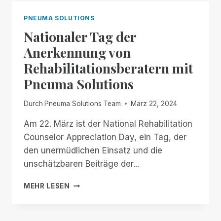
DER
WORKSHOP-
PNEUMA SOLUTIONS
REIHE
Nationaler Tag der
DES
FLORIDA
Anerkennung von
OUTREACH
Rehabilitationsberatern mit
CENTER
FOR
Pneuma Solutions
THE
BLIND
Durch
Pneuma Solutions Team
März 22, 2024
VORGESTELLT
Am 22. März ist der National Rehabilitation
Counselor Appreciation Day, ein Tag, der
den unermüdlichen Einsatz und die
unschätzbaren Beiträge der...
NATIONALER
MEHR LESEN
TAG
DER
ANERKENNUNG