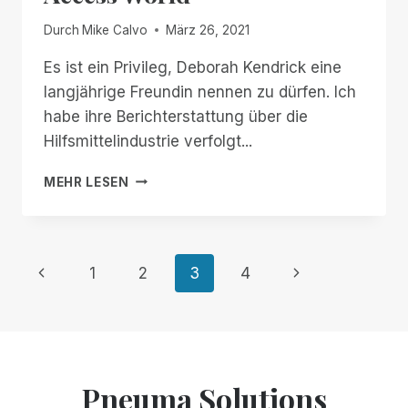
Durch
Mike Calvo
März 26, 2021
Es ist ein Privileg, Deborah Kendrick eine
langjährige Freundin nennen zu dürfen. Ich
habe ihre Berichterstattung über die
Hilfsmittelindustrie verfolgt...
PNEUMA
MEHR LESEN
SOLUTIONS
AUF
ACCESS
WORLD
Seitennavigation
Vorherige
Nächste
1
2
3
4
Seite
Seite
Pneuma Solutions