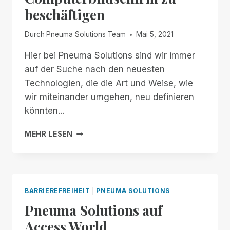
beschäftigen
Durch
Pneuma Solutions Team
Mai 5, 2021
Hier bei Pneuma Solutions sind wir immer
auf der Suche nach den neuesten
Technologien, die die Art und Weise, wie
wir miteinander umgehen, neu definieren
könnten...
EIN
MEHR LESEN
AUGENPAAR
HILFT
IHNEN,
SICH
MIT
BARRIEREFREIHEIT
|
PNEUMA SOLUTIONS
IHREM
Pneuma Solutions auf
COMPUTERBILDSCHIRM
ZU
Access World
BESCHÄFTIGEN