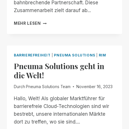
bahnbrechende Partnerschaft. Diese
Zusammenarbeit zielt darauf ab...
PNEUMA
MEHR LESEN
SOLUTIONS
UND
BLIND
INFORMATION
TECHNOLOGY
BARRIEREFREIHEIT
|
PNEUMA SOLUTIONS
|
RIM
SPECIALISTS
Pneuma Solutions geht in
KÜNDIGEN
EINE
die Welt!
STRATEGISCHE
ALLIANZ
Durch
Pneuma Solutions Team
November 16, 2023
AN,
UM
Hallo, Welt! Als globaler Marktführer für
DIE
barrierefreie Cloud-Technologien sind wir
BLINDENGEMEINSCHAFT
DURCH
bestrebt, unsere internationalen Märkte
FORTSCHRITTLICHE
dort zu treffen, wo sie sind....
TECHNOLOGIE