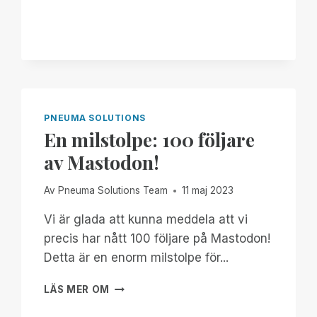
FIRAS
MED
PNEUMA
SOLUTIONS
PNEUMA SOLUTIONS
En milstolpe: 100 följare
av Mastodon!
Av
Pneuma Solutions Team
11 maj 2023
Vi är glada att kunna meddela att vi
precis har nått 100 följare på Mastodon!
Detta är en enorm milstolpe för...
EN
LÄS MER OM
MILSTOLPE:
100