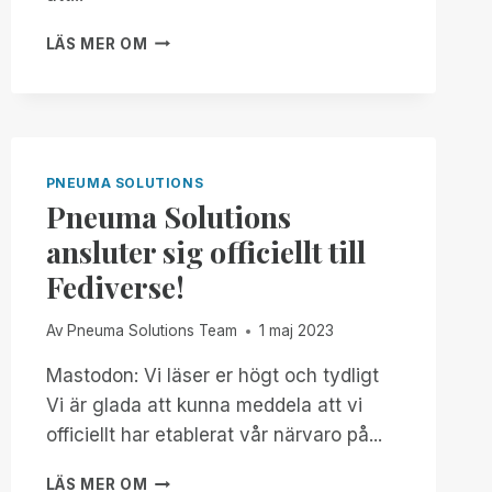
PNEUMA
LÄS MER OM
SOLUTIONS
OCH
BLIND
INFORMATION
TECHNOLOGY
SPECIALISTS
PNEUMA SOLUTIONS
TILLKÄNNAGER
Pneuma Solutions
STRATEGISK
ansluter sig officiellt till
ALLIANS
FÖR
Fediverse!
ATT
STÄRKA
Av
Pneuma Solutions Team
1 maj 2023
DEN
BLINDA
Mastodon: Vi läser er högt och tydligt
GRUPPEN
Vi är glada att kunna meddela att vi
GENOM
AVANCERAD
officiellt har etablerat vår närvaro på...
TEKNIK
PNEUMA
LÄS MER OM