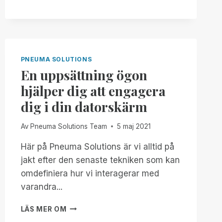
SOLUTIONS
ANSLUTER
SIG
OFFICIELLT
TILL
FEDIVERSE!
PNEUMA SOLUTIONS
En uppsättning ögon
hjälper dig att engagera
dig i din datorskärm
Av
Pneuma Solutions Team
5 maj 2021
Här på Pneuma Solutions är vi alltid på
jakt efter den senaste tekniken som kan
omdefiniera hur vi interagerar med
varandra...
EN
LÄS MER OM
UPPSÄTTNING