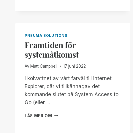
SOLUTIONS
GÅR
UT
GLOBALT!
PNEUMA SOLUTIONS
Framtiden för
systemåtkomst
Av
Matt Campbell
17 juni 2022
I kölvattnet av vårt farväl till Internet
Explorer, där vi tillkännagav det
kommande slutet på System Access to
Go (eller ...
FRAMTIDEN
LÄS MER OM
FÖR
SYSTEMÅTKOMST