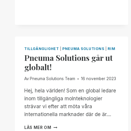
I
WORKSHOPSERIE
PÅ
FLORIDA
OUTREACH
CENTER
FOR
THE
TILLGÄNGLIGHET
|
PNEUMA SOLUTIONS
|
RIM
BLIND
Pneuma Solutions går ut
globalt!
Av
Pneuma Solutions Team
16 november 2023
Hej, hela världen! Som en global ledare
inom tillgängliga molnteknologier
strävar vi efter att möta våra
internationella marknader där de är....
PNEUMA
LÄS MER OM