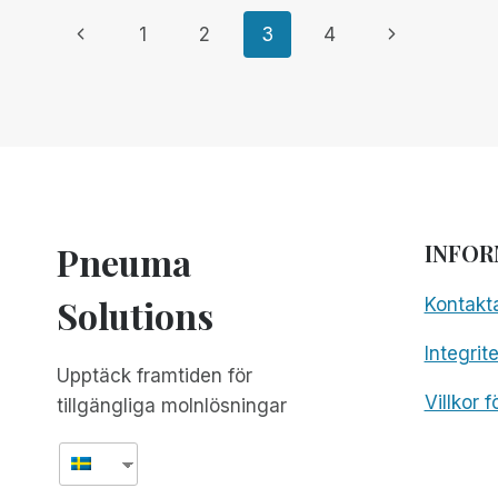
WORLD
Page
Previous
Next
1
2
3
4
Page
Page
navigation
Pneuma
INFOR
Solutions
Kontakt
Integrit
Upptäck framtiden för
Villkor 
tillgängliga molnlösningar