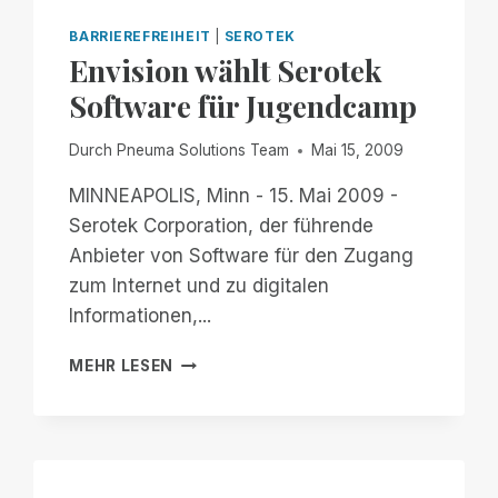
ES
NICHT
BARRIEREFREIHEIT
|
SEROTEK
BAUEN
Envision wählt Serotek
UND
Software für Jugendcamp
SIE
WERDEN
KOMMEN
Durch
Pneuma Solutions Team
Mai 15, 2009
MINNEAPOLIS, Minn - 15. Mai 2009 -
Serotek Corporation, der führende
Anbieter von Software für den Zugang
zum Internet und zu digitalen
Informationen,...
ENVISION
MEHR LESEN
WÄHLT
SEROTEK
SOFTWARE
FÜR
JUGENDCAMP