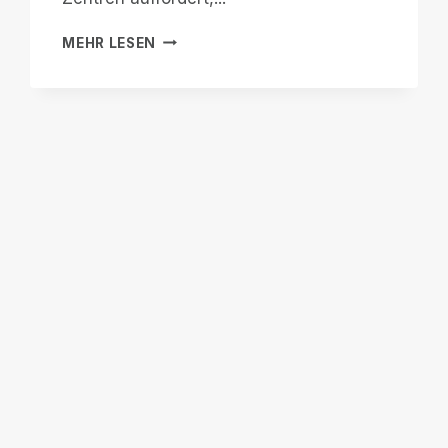
DR.
MEHR LESEN
MARK
MAURERS
BRIEF,
IN
DEM
ER
REHA-
ZENTREN
AUFFORDERT,
IHREN
BLINDEN
KUNDEN
DIE
WAHL
ZU
LASSEN,
WENN
ES
UM