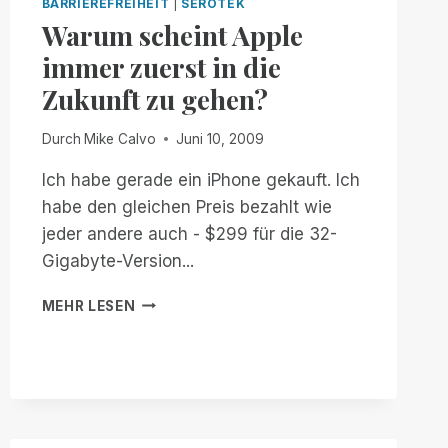
BARRIEREFREIHEIT
|
SEROTEK
Warum scheint Apple
immer zuerst in die
Zukunft zu gehen?
Durch
Mike Calvo
Juni 10, 2009
Ich habe gerade ein iPhone gekauft. Ich
habe den gleichen Preis bezahlt wie
jeder andere auch - $299 für die 32-
Gigabyte-Version...
WARUM
MEHR LESEN
SCHEINT
APPLE
IMMER
ZUERST
IN
DIE
ZUKUNFT