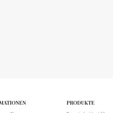
DIE
AUSWAHL
VON
HILFSMITTELN
FÜR
DIE
BARRIEREFREIHEIT
GEHT
chste
ite
MATIONEN
PRODUKTE