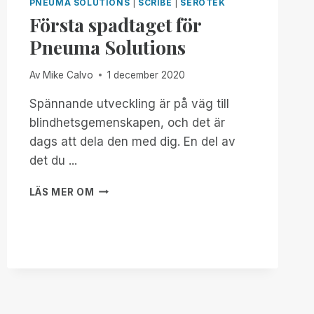
PNEUMA SOLUTIONS
|
SCRIBE
|
SEROTEK
Första spadtaget för
Pneuma Solutions
Av
Mike Calvo
1 december 2020
Spännande utveckling är på väg till
blindhetsgemenskapen, och det är
dags att dela den med dig. En del av
det du ...
FÖRSTA
LÄS MER OM
SPADTAGET
FÖR
PNEUMA
SOLUTIONS