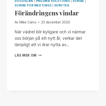
DOCUSCAN
|
PNEUMA SOLUTIONS
|
SCRIBE
|
SCRIBE FOR MEETINGS
|
SEROTEK
Förändringens vindar
Av
Mike Calvo
23 december 2020
När vädret blir kyligare och vi närmar
oss början på ett nytt år, verkar det
lämpligt att vi drar nytta av...
FÖRÄNDRINGENS
LÄS MER OM
VINDAR