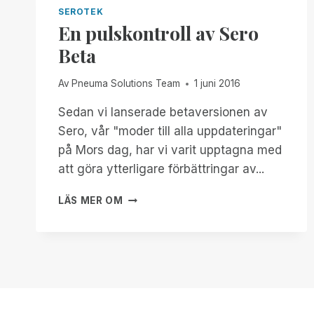
STORT
SEROTEK
STEG
En pulskontroll av Sero
FRAMÅT
Beta
INOM
HJÄLPMEDELSTEKNIK
Av
Pneuma Solutions Team
1 juni 2016
Sedan vi lanserade betaversionen av
Sero, vår "moder till alla uppdateringar"
på Mors dag, har vi varit upptagna med
att göra ytterligare förbättringar av...
EN
LÄS MER OM
PULSKONTROLL
AV
SERO
BETA