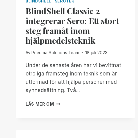
BLINDSHELL
|
SEROTEK
BlindShell Classic 2
integrerar Sero: Ett stort
steg framåt inom
hjälpmedelsteknik
Av
Pneuma Solutions Team
18 juli 2023
Under de senaste åren har vi bevittnat
otroliga framsteg inom teknik som är
utformad för att hjälpa personer med
synnedsättning. Två...
BLINDSHELL
LÄS MER OM
CLASSIC
2
INTEGRERAR
SERO:
ETT