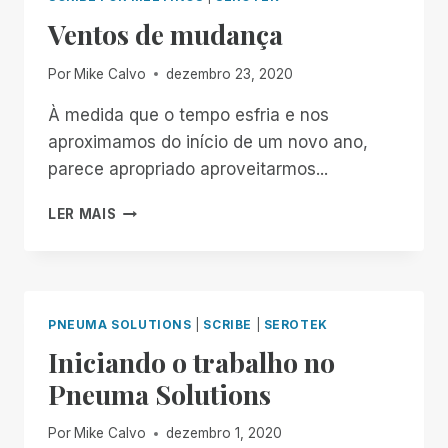
UM
Ventos de mudança
AVANÇO
NA
TECNOLOGIA
Por
Mike Calvo
dezembro 23, 2020
ASSISTIVA
À medida que o tempo esfria e nos
aproximamos do início de um novo ano,
parece apropriado aproveitarmos...
VENTOS
LER MAIS
DE
MUDANÇA
PNEUMA SOLUTIONS
|
SCRIBE
|
SEROTEK
Iniciando o trabalho no
Pneuma Solutions
Por
Mike Calvo
dezembro 1, 2020