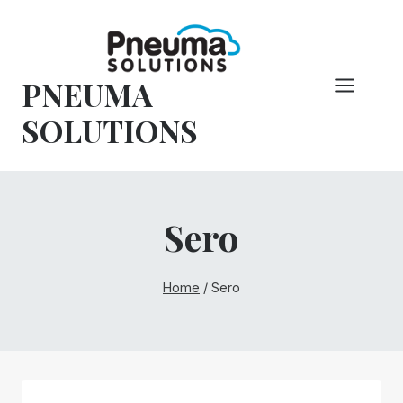
Pular
para
o
PNEUMA
conteúdo
SOLUTIONS
Sero
Home
/
Sero