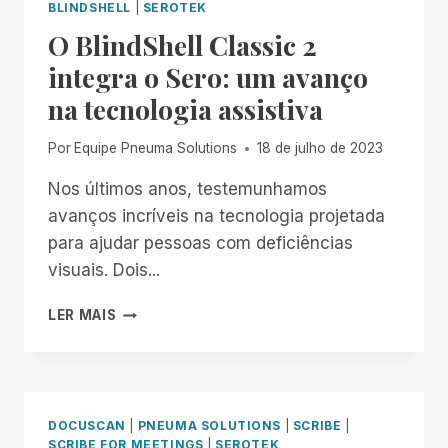
BLINDSHELL
|
SEROTEK
O BlindShell Classic 2
integra o Sero: um avanço
na tecnologia assistiva
Por
Equipe Pneuma Solutions
18 de julho de 2023
Nos últimos anos, testemunhamos
avanços incríveis na tecnologia projetada
para ajudar pessoas com deficiências
visuais. Dois...
O
LER MAIS
BLINDSHELL
CLASSIC
2
INTEGRA
O
DOCUSCAN
|
PNEUMA SOLUTIONS
|
SCRIBE
|
SERO:
SCRIBE FOR MEETINGS
|
SEROTEK