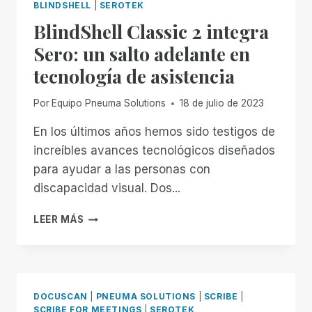
BLINDSHELL
|
SEROTEK
BlindShell Classic 2 integra
Sero: un salto adelante en
tecnología de asistencia
Por
Equipo Pneuma Solutions
18 de julio de 2023
En los últimos años hemos sido testigos de
increíbles avances tecnológicos diseñados
para ayudar a las personas con
discapacidad visual. Dos...
BLINDSHELL
LEER MÁS
CLASSIC
2
INTEGRA
SERO:
UN
DOCUSCAN
|
PNEUMA SOLUTIONS
|
SCRIBE
|
SALTO
SCRIBE FOR MEETINGS
|
SEROTEK