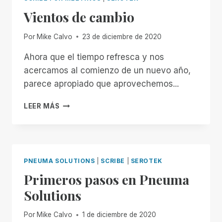
ADELANTE
Vientos de cambio
EN
TECNOLOGÍA
DE
Por
Mike Calvo
23 de diciembre de 2020
ASISTENCIA
Ahora que el tiempo refresca y nos
acercamos al comienzo de un nuevo año,
parece apropiado que aprovechemos...
VIENTOS
LEER MÁS
DE
CAMBIO
PNEUMA SOLUTIONS
|
SCRIBE
|
SEROTEK
Primeros pasos en Pneuma
Solutions
Por
Mike Calvo
1 de diciembre de 2020