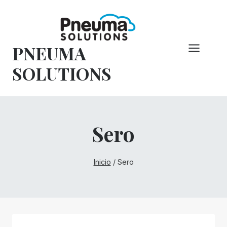
Saltar
al
Contenido
PNEUMA
SOLUTIONS
Sero
Inicio
/
Sero