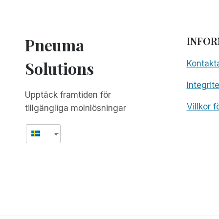
AV
PIT
BOSS
1150
Pneuma
INFOR
PRO
Solutions
Kontakt
Integrit
Upptäck framtiden för
Villkor 
tillgängliga molnlösningar