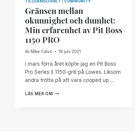
TILLGÄNGLIGHET
|
COMMUNITY
Gränsen mellan
okunnighet och dumhet:
Min erfarenhet av Pit Boss
1150 PRO
Av
Mike Calvo
19 juni 2021
I mars förra året köpte jag en Pit Boss
Pro Series II 1150-grill på Lowes. Liksom
andra trötta på att vara cooped up ...
GRÄNSEN
LÄS MER OM
MELLAN
OKUNNIGHET
OCH
DUMHET:
MIN
ERFARENHET