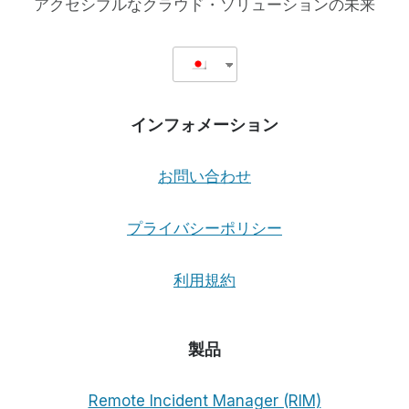
アクセシブルなクラウド・ソリューションの未来
ピ
ッ
ト
ボ
ス
1150
インフォメーション
PRO
の
体
お問い合わせ
験
談
プライバシーポリシー
利用規約
製品
Remote Incident Manager (RIM)