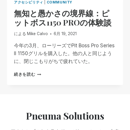
アクセシビリティ
|
COMMUNITY
無知と愚かさの境界線：ピ
ットボス1150 PROの体験談
による
Mike Calvo
6月 19, 2021
今年の3月、ローリーズでPit Boss Pro Series
II 1150グリルを購入した。他の人と同じよう
に、閉じこもりがちで疲れていた。
無
続きを読む
知
と
愚
か
さ
の
Pneuma Solutions
境
界
線：