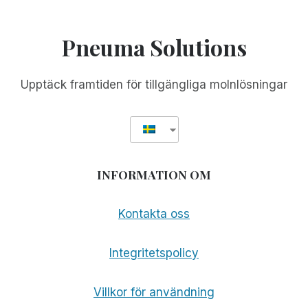
FÖR
ATT
SPRIDA
Pneuma Solutions
GRATIS
TILLGÄNGLIGHET
ÖVER
Upptäck framtiden för tillgängliga molnlösningar
HELA
VÄRLDEN
INFORMATION OM
Kontakta oss
Integritetspolicy
Villkor för användning