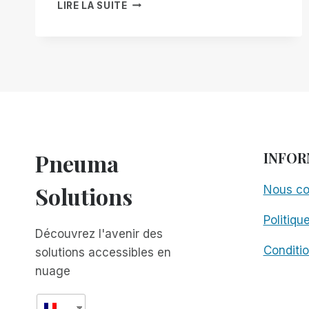
COMMUNIQUÉ
LIRE LA SUITE
DE
PRESSE
:
LANCEMENT
D'UNE
ASSOCIATION
À
BUT
NON
LUCRATIF
Pneuma
INFOR
POUR
PROMOUVOIR
Solutions
Nous co
L'ACCESSIBILITÉ
GRATUITE
Politiqu
DANS
Découvrez l'avenir des
LE
MONDE
Conditio
solutions accessibles en
ENTIER
nuage