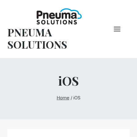
Hoppa
till
innehåll
PNEUMA
SOLUTIONS
iOS
Home
/
iOS