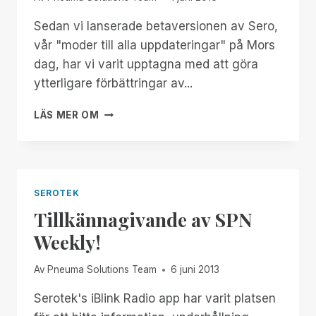
Sedan vi lanserade betaversionen av Sero,
vår "moder till alla uppdateringar" på Mors
dag, har vi varit upptagna med att göra
ytterligare förbättringar av...
EN
LÄS MER OM
PULSKONTROLL
AV
SERO
BETA
SEROTEK
Tillkännagivande av SPN
Weekly!
Av
Pneuma Solutions Team
6 juni 2013
Serotek's iBlink Radio app har varit platsen