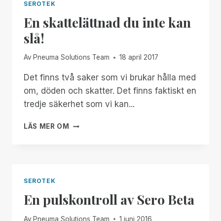
SEROTEK
En skattelättnad du inte kan
slå!
Av
Pneuma Solutions Team
18 april 2017
Det finns två saker som vi brukar hålla med
om, döden och skatter. Det finns faktiskt en
tredje säkerhet som vi kan...
EN
LÄS MER OM
SKATTELÄTTNAD
DU
INTE
KAN
SLÅ!
SEROTEK
En pulskontroll av Sero Beta
Av
Pneuma Solutions Team
1 juni 2016