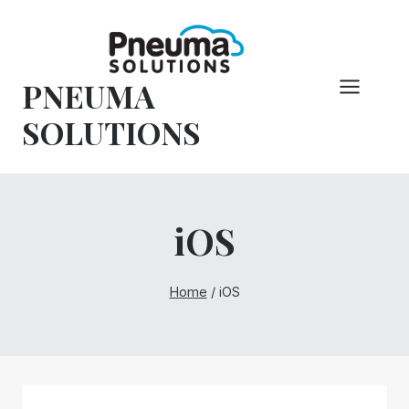
Pular
para
o
PNEUMA
conteúdo
SOLUTIONS
iOS
Home
/
iOS