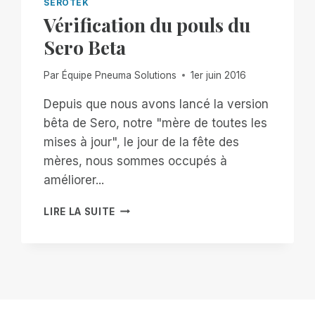
SEROTEK
Vérification du pouls du
Sero Beta
Par
Équipe Pneuma Solutions
1er juin 2016
Depuis que nous avons lancé la version
bêta de Sero, notre "mère de toutes les
mises à jour", le jour de la fête des
mères, nous sommes occupés à
améliorer...
VÉRIFICATION
LIRE LA SUITE
DU
POULS
DU
SERO
BETA