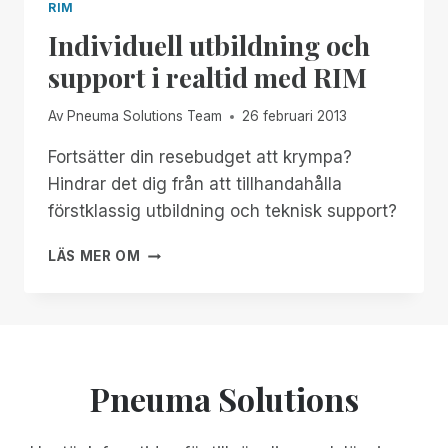
RIM
Individuell utbildning och
support i realtid med RIM
Av
Pneuma Solutions Team
26 februari 2013
Fortsätter din resebudget att krympa?
Hindrar det dig från att tillhandahålla
förstklassig utbildning och teknisk support?
INDIVIDUELL
LÄS MER OM
UTBILDNING
OCH
SUPPORT
I
REALTID
MED
Pneuma Solutions
RIM