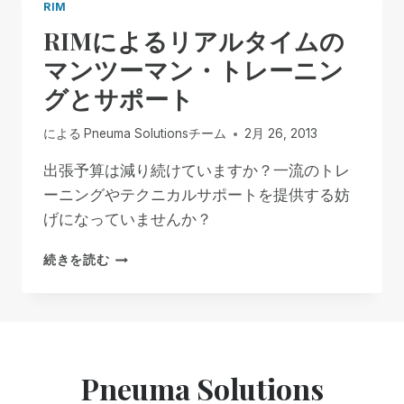
RIM
RIMによるリアルタイムの
マンツーマン・トレーニン
グとサポート
による
Pneuma Solutionsチーム
2月 26, 2013
出張予算は減り続けていますか？一流のトレ
ーニングやテクニカルサポートを提供する妨
げになっていませんか？
RIM
続きを読む
に
よ
る
リ
ア
ル
Pneuma Solutions
タ