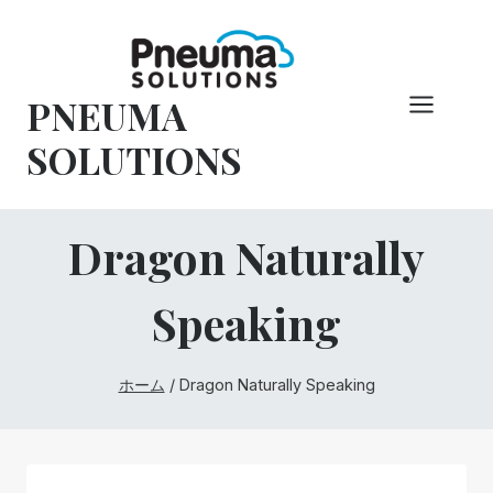
コ
ン
テ
PNEUMA
ン
ツ
SOLUTIONS
へ
ス
キ
Dragon Naturally
ッ
プ
Speaking
ホーム
/
Dragon Naturally Speaking