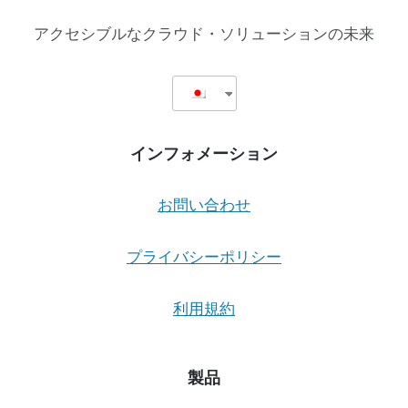
イ
ム
アクセシブルなクラウド・ソリューションの未来
の
マ
ン
ツ
ー
マ
インフォメーション
ン・
ト
レ
お問い合わせ
ー
ニ
ン
プライバシーポリシー
グ
と
利用規約
サ
ポ
ー
ト
製品