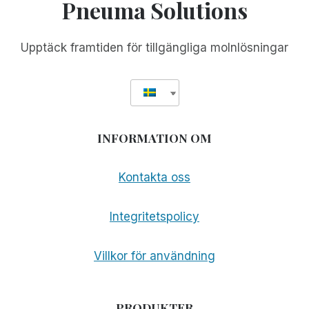
Pneuma Solutions
LIVET:
MITT
OFÖRGLÖMLIGA
Upptäck framtiden för tillgängliga molnlösningar
MÖTE
MED
TOM
SULLIVAN
INFORMATION OM
Kontakta oss
Integritetspolicy
Villkor för användning
PRODUKTER