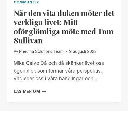
COMMUNITY
När den vita duken möter det
verkliga livet: Mitt
oförglömliga möte med Tom
Sullivan
Av
Pneuma Solutions Team
9 augusti 2023
Mike Calvo Då och då skänker livet oss
ögonblick som formar våra perspektiv,
vägleder oss i våra handlingar och...
NÄR
LÄS MER OM
DEN
VITA
DUKEN
MÖTER
DET
VERKLIGA