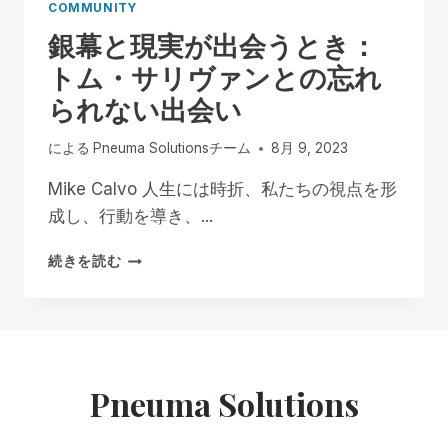
COMMUNITY
銀幕と現実が出会うとき：
トム・サリヴァンとの忘れ
られない出会い
による
Pneuma Solutionsチーム
8月 9, 2023
Mike Calvo 人生には時折、私たちの視点を形
成し、行動を導き、...
銀
続きを読む
幕
と
現
実
が
出
Pneuma Solutions
会
う
と