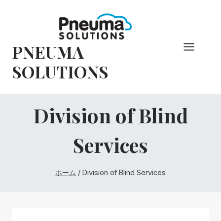
コ
ン
テ
PNEUMA
ン
ツ
SOLUTIONS
へ
ス
キ
Division of Blind
ッ
プ
Services
ホーム
/
Division of Blind Services