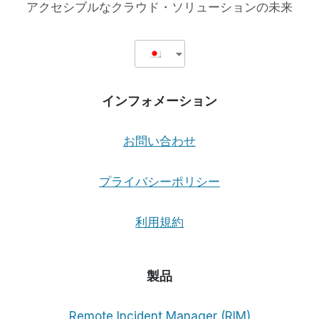
アクセシブルなクラウド・ソリューションの未来
き：
ト
ム・
サ
リ
ヴ
インフォメーション
ァ
ン
と
お問い合わせ
の
忘
れ
プライバシーポリシー
ら
れ
利用規約
な
い
出
会
製品
い
Remote Incident Manager (RIM)