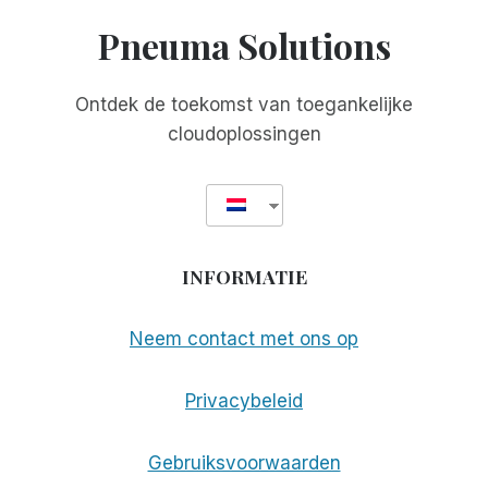
LEVEN
Pneuma Solutions
ONTMOET:
MIJN
ONVERGETELIJKE
Ontdek de toekomst van toegankelijke
ONTMOETING
cloudoplossingen
MET
TOM
SULLIVAN
INFORMATIE
Neem contact met ons op
Privacybeleid
Gebruiksvoorwaarden