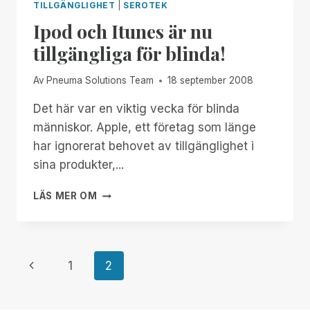
TILLGÄNGLIGHET
|
SEROTEK
Ipod och Itunes är nu
tillgängliga för blinda!
Av
Pneuma Solutions Team
18 september 2008
Det här var en viktig vecka för blinda
människor. Apple, ett företag som länge
har ignorerat behovet av tillgänglighet i
sina produkter,...
IPOD
LÄS MER OM
OCH
ITUNES
ÄR
NU
Page
Previous
1
2
TILLGÄNGLIGA
FÖR
Page
navigation
BLINDA!