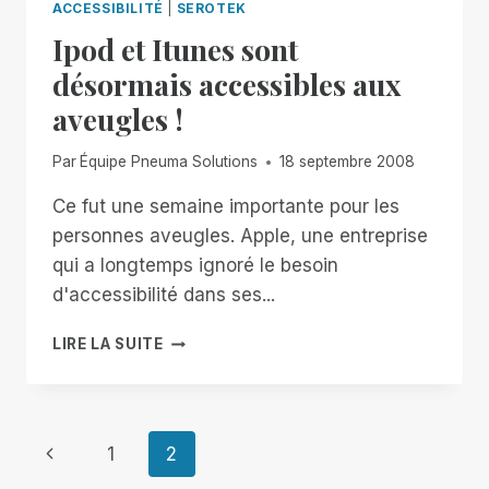
ACCESSIBILITÉ
|
SEROTEK
Ipod et Itunes sont
désormais accessibles aux
aveugles !
Par
Équipe Pneuma Solutions
18 septembre 2008
Ce fut une semaine importante pour les
personnes aveugles. Apple, une entreprise
qui a longtemps ignoré le besoin
d'accessibilité dans ses...
IPOD
LIRE LA SUITE
ET
ITUNES
SONT
DÉSORMAIS
Navigation
Page
1
2
ACCESSIBLES
AUX