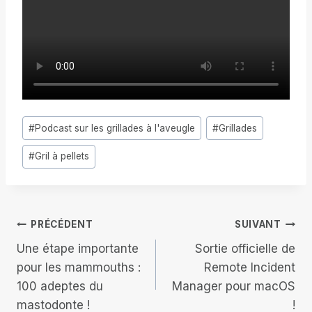
Étiquettes
#
Podcast sur les grillades à l'aveugle
#
Grillades
de
#
Gril à pellets
la
publication :
Navigation
PRÉCÉDENT
SUIVANT
Une étape importante
Sortie officielle de
de
pour les mammouths :
Remote Incident
100 adeptes du
Manager pour macOS
l’article
mastodonte !
!