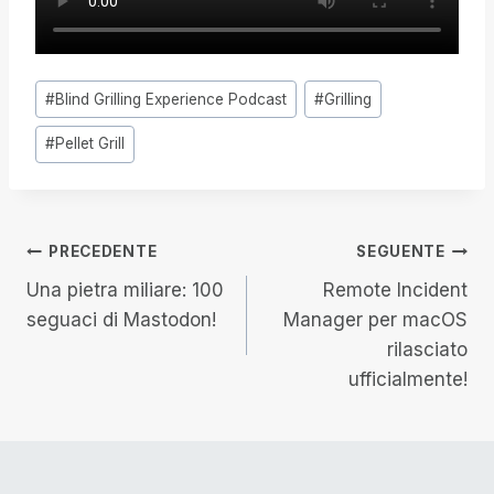
Tag
#
Blind Grilling Experience Podcast
#
Grilling
articolo:
#
Pellet Grill
Navigazione
PRECEDENTE
SEGUENTE
Una pietra miliare: 100
Remote Incident
articoli
seguaci di Mastodon!
Manager per macOS
rilasciato
ufficialmente!