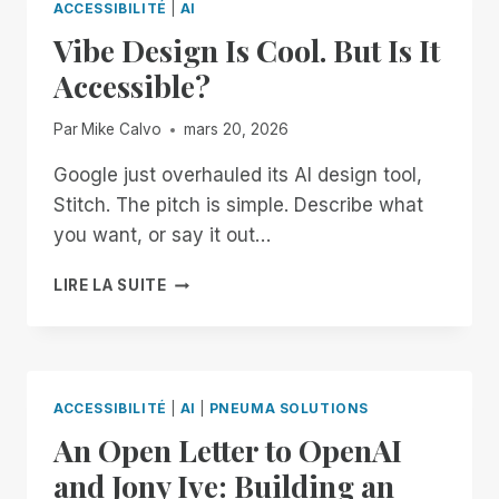
ACCESSIBILITÉ
|
AI
Vibe Design Is Cool. But Is It
Accessible?
Par
Mike Calvo
mars 20, 2026
Google just overhauled its AI design tool,
Stitch. The pitch is simple. Describe what
you want, or say it out…
VIBE
LIRE LA SUITE
DESIGN
IS
COOL.
BUT
IS
ACCESSIBILITÉ
|
AI
|
PNEUMA SOLUTIONS
IT
An Open Letter to OpenAI
ACCESSIBLE?
and Jony Ive: Building an