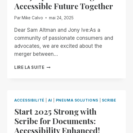
Accessible Future Together
Par
Mike Calvo
mai 24, 2025
Dear Sam Altman and Jony Ive:As a
community of passionate consumers and
advocates, we are excited about the
merger between…
AN
LIRE LA SUITE
OPEN
LETTER
TO
OPENAI
AND
ACCESSIBILITÉ
|
AI
|
PNEUMA SOLUTIONS
|
SCRIBE
JONY
Start 2025 Strong with
IVE:
BUILDING
Scribe for Documents:
AN
Accessibility Enhanced!
ACCESSIBLE