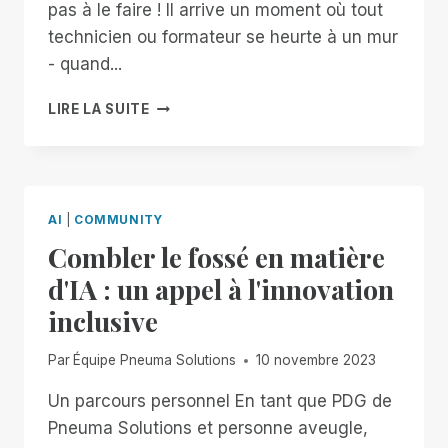
pas à le faire ! Il arrive un moment où tout
technicien ou formateur se heurte à un mur
- quand...
RIMBOT
LIRE LA SUITE
ET
SES
AMIS,
À
VOTRE
AI
|
COMMUNITY
SERVICE
Combler le fossé en matière
!
d'IA : un appel à l'innovation
inclusive
Par
Équipe Pneuma Solutions
10 novembre 2023
Un parcours personnel En tant que PDG de
Pneuma Solutions et personne aveugle,