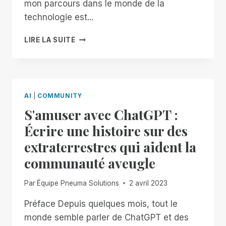
mon parcours dans le monde de la
technologie est...
COMBLER
LIRE LA SUITE
LE
FOSSÉ
EN
MATIÈRE
D'IA
AI
|
COMMUNITY
:
S'amuser avec ChatGPT :
UN
APPEL
Écrire une histoire sur des
À
extraterrestres qui aident la
L'INNOVATION
INCLUSIVE
communauté aveugle
Par
Équipe Pneuma Solutions
2 avril 2023
Préface Depuis quelques mois, tout le
monde semble parler de ChatGPT et des