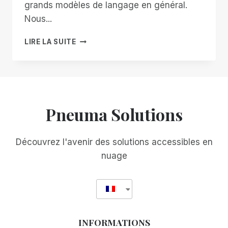
grands modèles de langage en général.
Nous...
S'AMUSER
LIRE LA SUITE
AVEC
CHATGPT
:
ÉCRIRE
UNE
HISTOIRE
Pneuma Solutions
SUR
DES
EXTRATERRESTRES
Découvrez l'avenir des solutions accessibles en
QUI
nuage
AIDENT
LA
COMMUNAUTÉ
AVEUGLE
INFORMATIONS