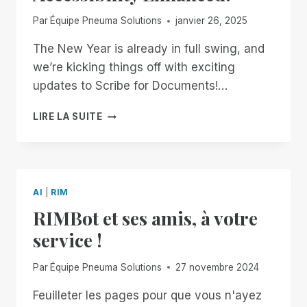
FUTURE
TOGETHER
Par
Équipe Pneuma Solutions
janvier 26, 2025
The New Year is already in full swing, and
we’re kicking things off with exciting
updates to Scribe for Documents!…
START
LIRE LA SUITE
2025
STRONG
WITH
SCRIBE
FOR
AI
|
RIM
DOCUMENTS:
RIMBot et ses amis, à votre
ACCESSIBILITY
ENHANCED!
service !
Par
Équipe Pneuma Solutions
27 novembre 2024
Feuilleter les pages pour que vous n'ayez