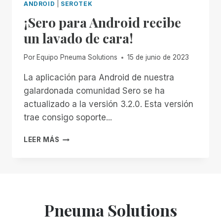
ANDROID
|
SEROTEK
¡Sero para Android recibe
un lavado de cara!
Por
Equipo Pneuma Solutions
15 de junio de 2023
La aplicación para Android de nuestra
galardonada comunidad Sero se ha
actualizado a la versión 3.2.0. Esta versión
trae consigo soporte...
¡SERO
LEER MÁS
PARA
ANDROID
RECIBE
UN
LAVADO
DE
Pneuma Solutions
CARA!