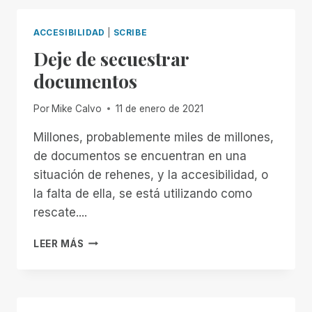
NO-
COST,
ACCESIBILIDAD
|
SCRIBE
AUTOMATIC
Deje de secuestrar
DOCUMENT
REMEDIATION
documentos
FOR
TEACHERS
Por
Mike Calvo
11 de enero de 2021
OF
THE
Millones, probablemente miles de millones,
VISUALLY
de documentos se encuentran en una
IMPAIRED
situación de rehenes, y la accesibilidad, o
la falta de ella, se está utilizando como
rescate....
DEJE
LEER MÁS
DE
SECUESTRAR
DOCUMENTOS