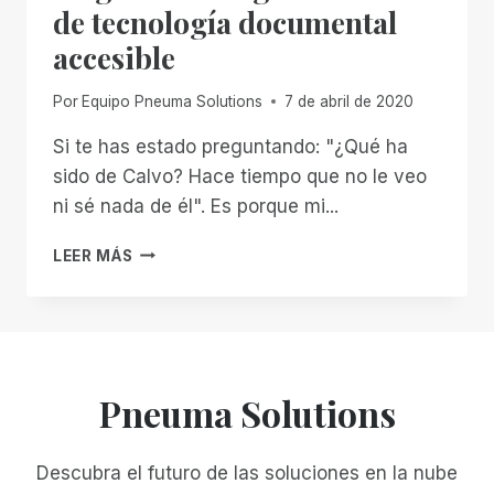
de tecnología documental
accesible
Por
Equipo Pneuma Solutions
7 de abril de 2020
Si te has estado preguntando: "¿Qué ha
sido de Calvo? Hace tiempo que no le veo
ni sé nada de él". Es porque mi...
LLEGA
LEER MÁS
LA
NUEVA
GENERACIÓN
DE
TECNOLOGÍA
DOCUMENTAL
Pneuma Solutions
ACCESIBLE
Descubra el futuro de las soluciones en la nube