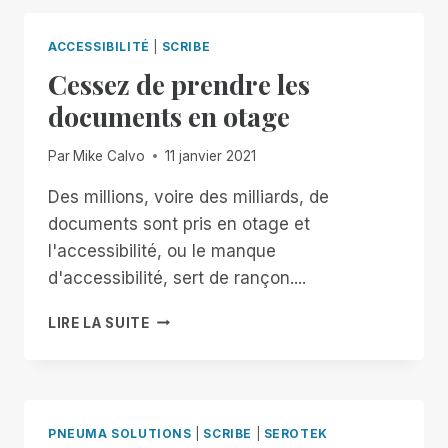
NO-
COST,
ACCESSIBILITÉ
|
SCRIBE
AUTOMATIC
Cessez de prendre les
DOCUMENT
REMEDIATION
documents en otage
FOR
TEACHERS
Par
Mike Calvo
11 janvier 2021
OF
THE
Des millions, voire des milliards, de
VISUALLY
documents sont pris en otage et
IMPAIRED
l'accessibilité, ou le manque
d'accessibilité, sert de rançon....
CESSEZ
LIRE LA SUITE
DE
PRENDRE
LES
DOCUMENTS
EN
PNEUMA SOLUTIONS
|
SCRIBE
|
SEROTEK
OTAGE