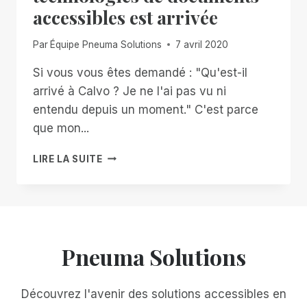
accessibles est arrivée
Par
Équipe Pneuma Solutions
7 avril 2020
Si vous vous êtes demandé : "Qu'est-il
arrivé à Calvo ? Je ne l'ai pas vu ni
entendu depuis un moment." C'est parce
que mon...
LA
LIRE LA SUITE
NOUVELLE
GÉNÉRATION
DE
TECHNOLOGIES
DE
DOCUMENTS
Pneuma Solutions
ACCESSIBLES
EST
ARRIVÉE
Découvrez l'avenir des solutions accessibles en