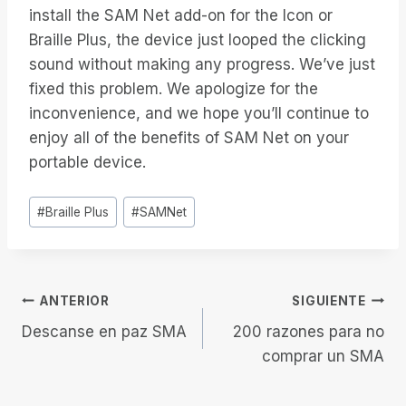
install the SAM Net add-on for the Icon or
Braille Plus, the device just looped the clicking
sound without making any progress. We’ve just
fixed this problem. We apologize for the
inconvenience, and we hope you’ll continue to
enjoy all of the benefits of SAM Net on your
portable device.
Etiquetas
#
Braille Plus
#
SAMNet
de
la
entrada:
Navegación
ANTERIOR
SIGUIENTE
Descanse en paz SMA
200 razones para no
de
comprar un SMA
entradas