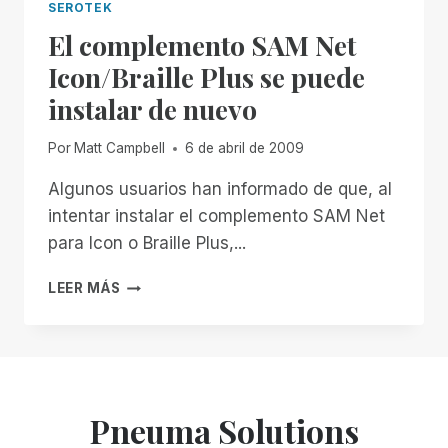
SEROTEK
El complemento SAM Net
Icon/Braille Plus se puede
instalar de nuevo
Por
Matt Campbell
6 de abril de 2009
Algunos usuarios han informado de que, al
intentar instalar el complemento SAM Net
para Icon o Braille Plus,...
EL
LEER MÁS
COMPLEMENTO
SAM
NET
ICON/BRAILLE
PLUS
SE
Pneuma Solutions
PUEDE