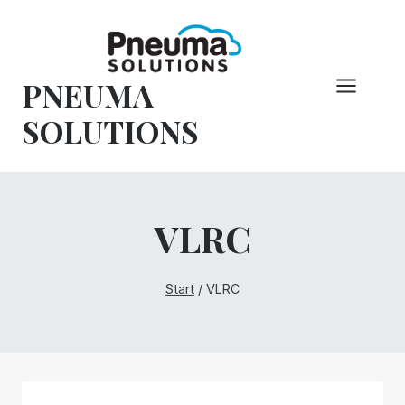
Zum
Inhalt
springen
PNEUMA
SOLUTIONS
VLRC
Start
/
VLRC