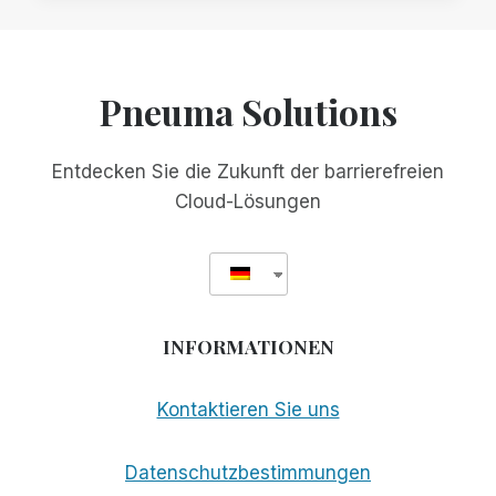
MIT
SCRIBE
FOR
MEETINGS
Pneuma Solutions
ZUSAMMEN,
UM
BARRIEREFREIHEIT
Entdecken Sie die Zukunft der barrierefreien
UND
Cloud-Lösungen
INKLUSION
ZU
VERBESSERN
INFORMATIONEN
Kontaktieren Sie uns
Datenschutzbestimmungen