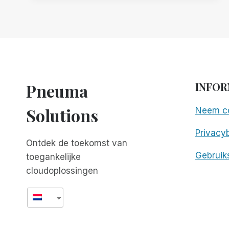
SAMEN
MET
SCRIBE
FOR
MEETINGS
OM
TOEGANKELIJKHEID
EN
Pneuma
INFOR
INCLUSIVITEIT
TE
Solutions
Neem co
VERBETEREN
Privacyb
Ontdek de toekomst van
Gebruik
toegankelijke
cloudoplossingen