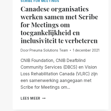
SCRIBE FOR MEETINGS
Canadese organisaties
werken samen met Scribe
for Meetings om
toegankelijkheid en
inclusiviteit te verbeteren
Door
Pneuma Solutions Team
1 december 2021
CNIB Foundation, CNIB Deafblind
Community Services (DBCS) en Vision
Loss Rehabilitation Canada (VLRC) zijn
een samenwerking aangegaan met
Scribe for Meetings om...
CANADESE
LEES MEER
ORGANISATIES
WERKEN