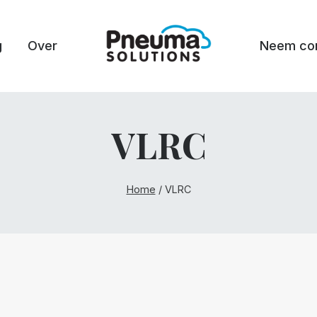
g
Over
Neem con
VLRC
Home
/
VLRC