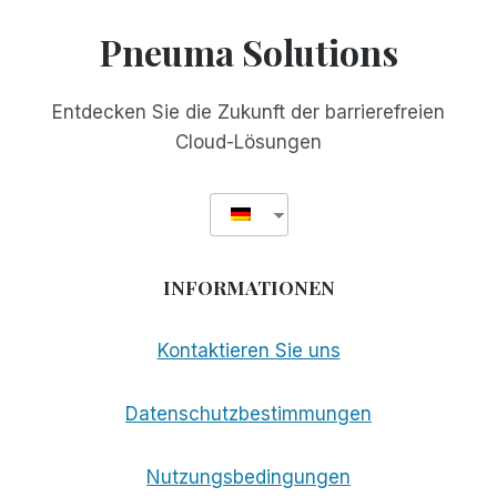
DIE
MESSLATTE
Pneuma Solutions
FÜR
AKADEMISCHE
ZUGÄNGLICHKEIT
Entdecken Sie die Zukunft der barrierefreien
DURCH
Cloud-Lösungen
DIE
EINFÜHRUNG
VON
SCRIBE
FOR
MEETINGS
INFORMATIONEN
HÖHER
Kontaktieren Sie uns
Datenschutzbestimmungen
Nutzungsbedingungen