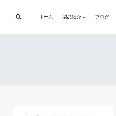
コ
ン
ホーム
製品紹介
ブログ
テ
ン
ツ
へ
ス
キ
ッ
プ