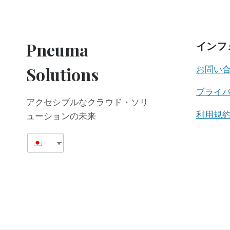
学
が
SCRIBE
FOR
Pneuma
インフ
MEETINGS
を
Solutions
お問い
採
用
プライ
し、
アクセシブルなクラウド・ソリ
ア
カ
利用規
ューションの未来
デ
ミ
ッ
ク・
ア
ク
セ
シ
ビ
リ