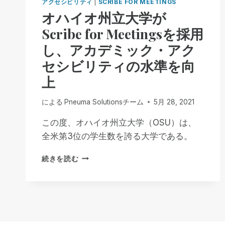
アクセシビリティ
|
SCRIBE FOR MEETINGS
オハイオ州立大学が
Scribe for Meetingsを採用
し、アカデミック・アク
セシビリティの水準を向
上
による
Pneuma Solutionsチーム
5月 28, 2021
この度、オハイオ州立大学（OSU）は、
全米第3位の学生数を誇る大学である。
オ
続きを読む
ハ
イ
オ
州
立
大