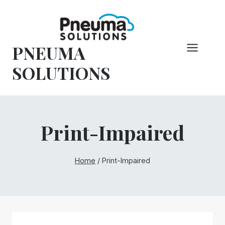
Pular
para
o
PNEUMA
conteúdo
SOLUTIONS
Print-Impaired
Home
/
Print-Impaired