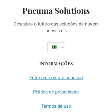
O
Pneuma Solutions
NÍVEL
DA
ACESSIBILIDADE
Descubra o futuro das soluções de nuvem
ACADÊMICA
acessíveis
AO
ADOTAR
O
SCRIBE
FOR
MEETINGS
INFORMAÇÕES
Entre em contato conosco
Política de privacidade
Termos de uso