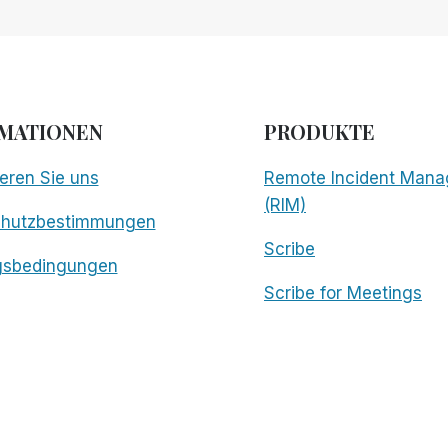
BETA-
PHASE
HERAUS
UND
WELTWEIT
VERFÜGBAR!
MATIONEN
PRODUKTE
eren Sie uns
Remote Incident Mana
(RIM)
chutzbestimmungen
Scribe
gsbedingungen
Scribe for Meetings