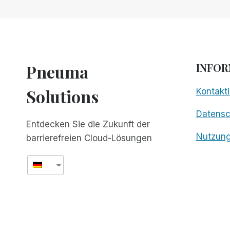
SCRIBE
FOR
MEETINGS:
KOSTENLOS
FÜR
GLOBALE
Pneuma
INFOR
WEBINARE!
Solutions
Kontakti
Datens
Entdecken Sie die Zukunft der
Nutzun
barrierefreien Cloud-Lösungen