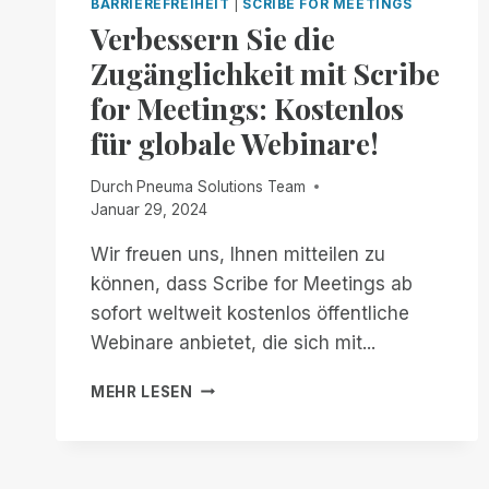
BARRIEREFREIHEIT
|
SCRIBE FOR MEETINGS
Verbessern Sie die
Zugänglichkeit mit Scribe
for Meetings: Kostenlos
für globale Webinare!
Durch
Pneuma Solutions Team
Januar 29, 2024
Wir freuen uns, Ihnen mitteilen zu
können, dass Scribe for Meetings ab
sofort weltweit kostenlos öffentliche
Webinare anbietet, die sich mit...
VERBESSERN
MEHR LESEN
SIE
DIE
ZUGÄNGLICHKEIT
MIT