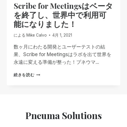
Scribe for Meetingsはベータ
シ
ビ
を終了し、世界中で利用可
リ
能になりました！
テ
ィ
を
による
Mike Calvo
4月 1, 2021
強
化：
数ヶ月にわたる開発とユーザーテストの結
グ
果、Scribe for Meetingsはラボを出て世界を
ロ
永遠に変える準備が整った！プネウマ...
ー
バ
SCRIBE
続きを読む
ル・
FOR
ウ
MEETINGS
ェ
は
ビ
ベ
ナ
ー
ー
タ
は
Pneuma Solutions
を
無
終
料
了