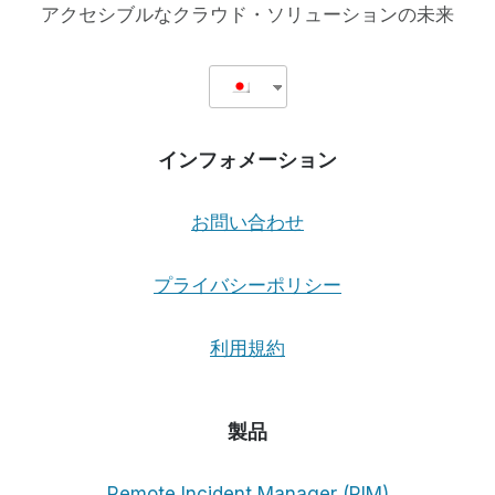
で
アクセシブルなクラウド・ソリューションの未来
し、
す！
世
界
中
で
利
インフォメーション
用
可
能
お問い合わせ
に
な
り
プライバシーポリシー
ま
し
利用規約
た！
製品
Remote Incident Manager (RIM)