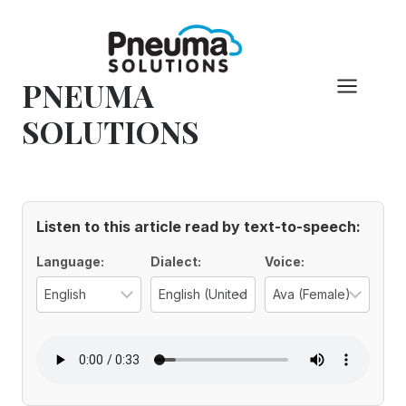
Zum
Inhalt
springen
PNEUMA
SOLUTIONS
Listen to this article read by text-to-speech:
Voice Options
Language:
Dialect:
Voice:
Select the language for the TTS voi
Select the regional d
Selec