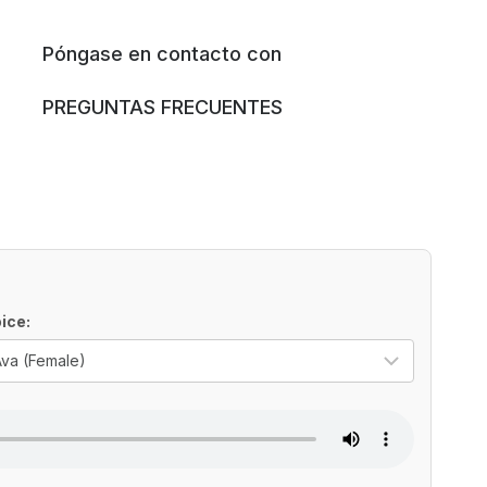
Póngase en contacto con
PREGUNTAS FRECUENTES
ice:
ect the regional dialect
Select t