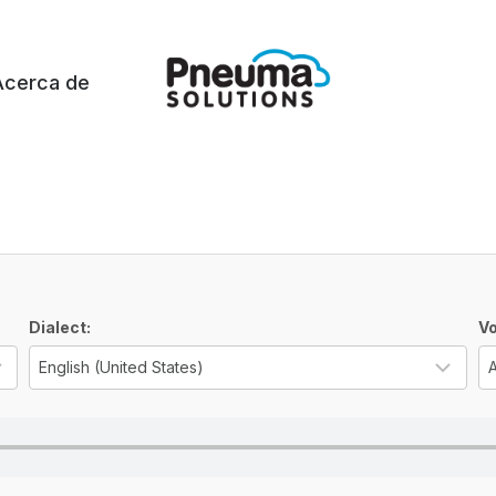
Acerca de
Dialect:
Vo
Select the language for the TTS voice
Sel