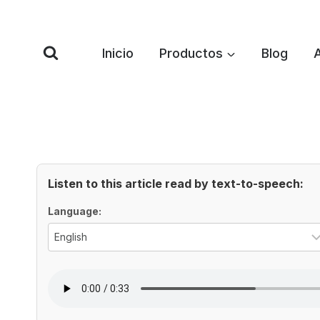
Saltar
al
Contenido
Inicio
Productos
Blog
Listen to this article read by text-to-speech:
Voice Options
Language: