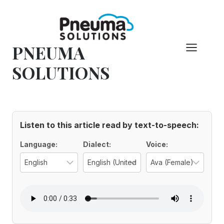
Pular
para
o
PNEUMA
conteúdo
SOLUTIONS
Listen to this article read by text-to-speech:
Voice Options
Language:
Dialect:
Voice:
Select the language for the TTS voi
Select the regional d
Selec