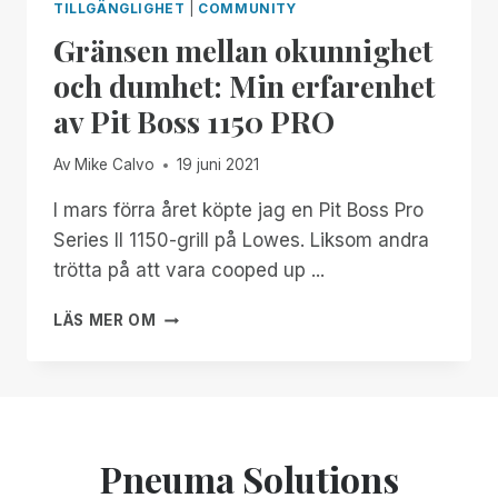
TILLGÄNGLIGHET
|
COMMUNITY
Gränsen mellan okunnighet
och dumhet: Min erfarenhet
av Pit Boss 1150 PRO
Av
Mike Calvo
19 juni 2021
I mars förra året köpte jag en Pit Boss Pro
Series II 1150-grill på Lowes. Liksom andra
trötta på att vara cooped up ...
GRÄNSEN
LÄS MER OM
MELLAN
OKUNNIGHET
OCH
DUMHET:
MIN
ERFARENHET
Pneuma Solutions
AV