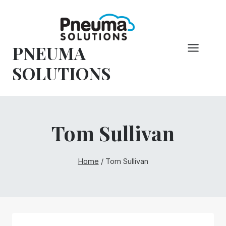
Hoppa
till
innehåll
PNEUMA
SOLUTIONS
Tom Sullivan
Home
/
Tom Sullivan