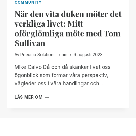
COMMUNITY
När den vita duken möter det
verkliga livet: Mitt
oförglömliga möte med Tom
Sullivan
Av
Pneuma Solutions Team
9 augusti 2023
Mike Calvo Då och då skänker livet oss
ögonblick som formar våra perspektiv,
vägleder oss i våra handlingar och...
NÄR
LÄS MER OM
DEN
VITA
DUKEN
MÖTER
DET
VERKLIGA