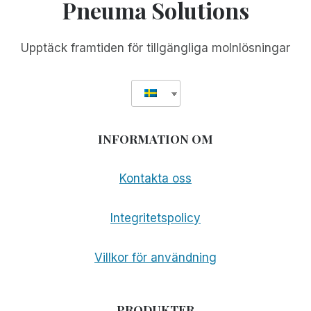
Pneuma Solutions
LIVET:
MITT
OFÖRGLÖMLIGA
Upptäck framtiden för tillgängliga molnlösningar
MÖTE
MED
TOM
SULLIVAN
INFORMATION OM
Kontakta oss
Integritetspolicy
Villkor för användning
PRODUKTER