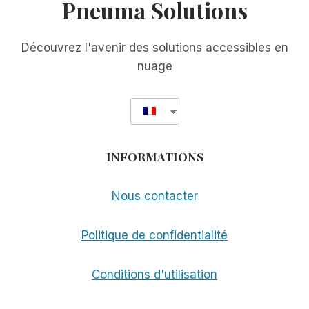
Pneuma Solutions
VIE
:
MA
Découvrez l'avenir des solutions accessibles en
RENCONTRE
nuage
INOUBLIABLE
AVEC
TOM
SULLIVAN
INFORMATIONS
Nous contacter
Politique de confidentialité
Conditions d'utilisation