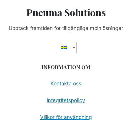
SOM
Pneuma Solutions
VI
HÖRDE
PÅ
Upptäck framtiden för tillgängliga molnlösningar
BLIND
GRILLING
EXPERIENCE
PODCAST
INFORMATION OM
Kontakta oss
Integritetspolicy
Villkor för användning